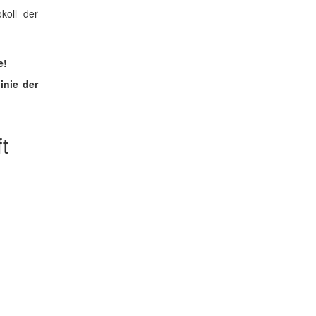
koll der
e!
inie
der
t