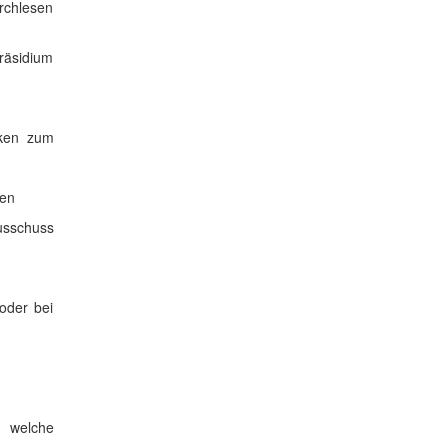
urchlesen
räsidium
nken zum
nen
usschuss
oder bei
, welche