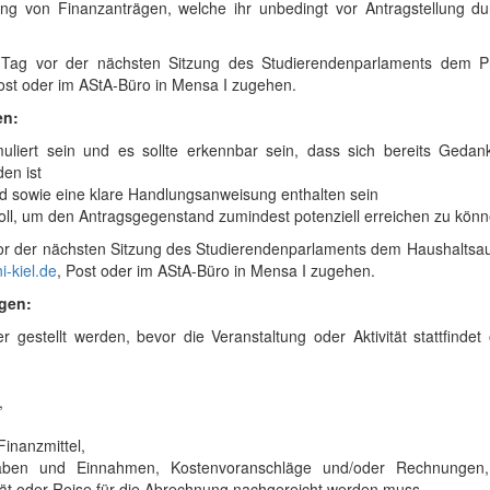
ligung von Finanzanträgen, welche ihr unbedingt vor Antragstellung d
ag vor der nächsten Sitzung des Studierendenparlaments dem P
ost oder im AStA-Büro in Mensa I zugehen.
en:
rmuliert sein und es sollte erkennbar sein, dass sich bereits Geda
en ist
nd sowie eine klare Handlungsanweisung enthalten sein
ll, um den Antragsgegenstand zumindest potenziell erreichen zu kön
or der nächsten Sitzung des Studierendenparlaments dem Haushaltsa
-kiel.de
, Post oder im AStA-Büro in Mensa I zugehen.
ägen:
estellt werden, bevor die Veranstaltung oder Aktivität stattfindet 
,
inanzmittel,
sgaben und Einnahmen, Kostenvoranschläge und/oder Rechnungen
ität oder Reise für die Abrechnung nachgereicht werden muss,