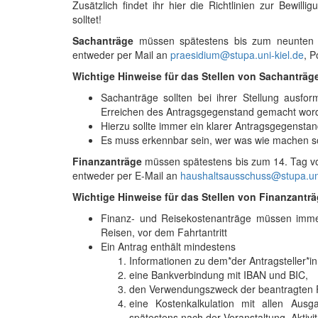
Zusätzlich findet ihr hier die Richtlinien zur Bewil
solltet!
Sachanträge
müssen spätestens bis zum neunten T
entweder per Mail an
praesidium@stupa.uni-kiel.de
, P
Wichtige Hinweise für das Stellen von Sachanträg
Sachanträge sollten bei ihrer Stellung ausfo
Erreichen des Antragsgegenstand gemacht word
Hierzu sollte immer ein klarer Antragsgegensta
Es muss erkennbar sein, wer was wie machen so
Finanzanträge
müssen spätestens bis zum 14. Tag v
entweder per E-Mail an
haushaltsausschuss@stupa.uni
Wichtige Hinweise für das Stellen von Finanzantr
Finanz- und Reisekostenanträge müssen immer g
Reisen, vor dem Fahrtantritt
Ein Antrag enthält mindestens
Informationen zu dem*der Antragsteller*in
eine Bankverbindung mit IBAN und BIC,
den Verwendungszweck der beantragten F
eine Kostenkalkulation mit allen Au
spätestens nach der Veranstaltung, Aktiv